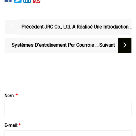
Précédent:
JRC Co., Ltd. A Réalisé Une Introduction
En Bourse D'un Montant De 6,843483
Milliards De Yens.
Systèmes D'entraînement Par Courroie À
:suivant
Came Jesel
Nom:
*
E-mail:
*