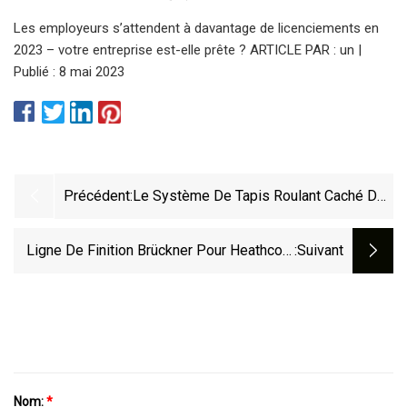
Les employeurs s’attendent à davantage de licenciements en
2023 – votre entreprise est-elle prête ? ARTICLE PAR : un |
Publié : 8 mai 2023
Précédent:
Le Système De Tapis Roulant Caché De
L'océan Atlantique Pourrait Fermer D'ici
2025
Ligne De Finition Brückner Pour Heathcoat
:suivant
Fabrics
Nom:
*