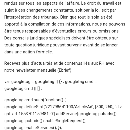
rendus sur tous les aspects de l'affaire. Le droit du travail est
sujet à des changements constants, soit par la loi, soit par
l'interprétation des tribunaux. Bien que tout le soin ait été
apporté à la compilation de ces informations, nous ne pouvons
être tenus responsables d'éventuelles erreurs ou omissions.
Des conseils juridiques spécialisés doivent être obtenus sur
toute question juridique pouvant survenir avant de se lancer
dans une action formelle.
Recevez plus d'actualités et de contenus liés aux RH avec
notre newsletter mensuelle (Ebrief)
var googletag = googletag || {} ; googletag.cmd =
googletag.cmd || [] ;
googletag.cmd.push(function() {
googletag.defineSlot('/21798641100/ArticleAd', [300, 250], 'div-
gpt-ad-1553701159481-0').addService(googletag.pubads());
googletag .pubads().enableSingleRequest();
googletag.enableServices(); });