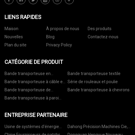
LIENS RAPIDES
Maison
À propos de nous
Des produits
Nouvelles
Blog
Contactez-nous
Plan du site
Privacy Policy
CATÉGORIE DE PRODUIT
Bande transporteuse en
Bande transporteuse textile
caoutchouc
Bande transporteuse à câble en
Série de rouleaux et poulie
acier
Bande transporteuse de
Bande transporteuse à chevrons
manutention
Bande transporteuse à paroi
latérale ondulée
ENTREPRISE PARTENAIRE
Usine de systèmes d'énergie
Dahong Précision Machines Cie,
solaire hors réseau
Ltd.
Chine Fournisseurs de patchs
Dongguan Hengyue Nouveau