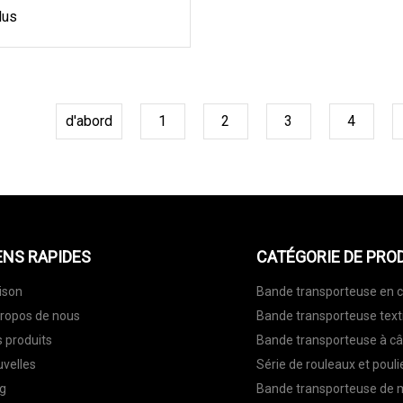
lus
d'abord
1
2
3
4
ENS RAPIDES
CATÉGORIE DE PRO
ison
Bande transporteuse en 
ropos de nous
Bande transporteuse text
 produits
Bande transporteuse à câ
velles
Série de rouleaux et pouli
g
Bande transporteuse de 