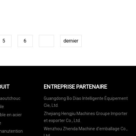
5
6
7
dernier
DUIT
ENTREPRISE PARTENAIRE
caoutchouc
Guangdong Bo Diao Intelligente Équipement
Cie, Ltd.
ile
Zhejiang Hengjiu Machines Groupe Importer
ble en acier
et exporter Co., Ltd.
e
Wenzhou Zhenda Machine d'emballage Co.,
manutention
Ltd