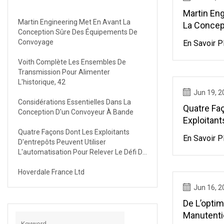
Martin En
Martin Engineering Met En Avant La
La Concep
Conception Sûre Des Équipements De
Équipeme
Convoyage
En Savoir P
Voith Complète Les Ensembles De
Transmission Pour Alimenter
L'historique, 42
Jun 19, 2
Considérations Essentielles Dans La
Quatre Fa
Conception D'un Convoyeur À Bande
Exploitant
Utiliser L
Quatre Façons Dont Les Exploitants
En Savoir P
D'entrepôts Peuvent Utiliser
Relever Le
L'automatisation Pour Relever Le Défi Du
Travail
Hoverdale France Ltd
Jun 16, 2
De L’optim
Manutenti