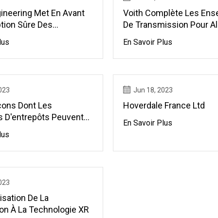
gineering Met En Avant
Voith Complète Les En
tion Sûre Des
De Transmission Pour A
nts De Convoyage
L'historique, 42
lus
En Savoir Plus
023
Jun 18, 2023
çons Dont Les
Hoverdale France Ltd
s D'entrepôts Peuvent
En Savoir Plus
'automatisation Pour
lus
 Défi Du Travail
023
isation De La
on À La Technologie XR