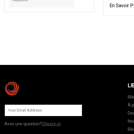
En Savoir P
LI
Ma
À p
Des
Nou
Avoir une question?
Cliquez ici
Blo