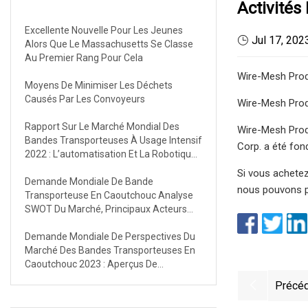
Activités
Excellente Nouvelle Pour Les Jeunes
Jul 17, 202
Alors Que Le Massachusetts Se Classe
Au Premier Rang Pour Cela
Wire-Mesh Produ
Moyens De Minimiser Les Déchets
Causés Par Les Convoyeurs
Wire-Mesh Produ
Rapport Sur Le Marché Mondial Des
Wire-Mesh Produ
Bandes Transporteuses À Usage Intensif
Corp. a été fon
2022 : L’automatisation Et La Robotique
Deviennent De Plus En Plus Populaires
Si vous achetez
Dans Diverses Industries Qui Stimulent
Demande Mondiale De Bande
nous pouvons pa
La Croissance
Transporteuse En Caoutchouc Analyse
SWOT Du Marché, Principaux Acteurs
Clés, Prévisions Jusqu’en 2030
Demande Mondiale De Perspectives Du
Marché Des Bandes Transporteuses En
Caoutchouc 2023 : Aperçus De
L’industrie, Statistiques, Actions Et
Précéd
Prévisions Jusqu’en 2030