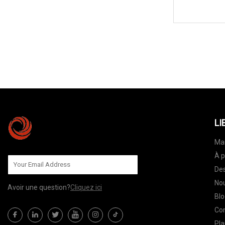
LI
Ma
À p
Des
Nou
Avoir une question?
Cliquez ici
Blo
Co
Pla