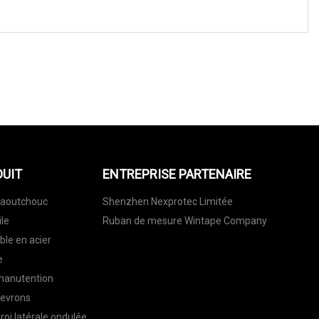
DUIT
ENTREPRISE PARTENAIRE
caoutchouc
Shenzhen Nexprotec Limitée
ile
Ruban de mesure Wintape Company
ble en acier
e
manutention
hevrons
oi latérale ondulée