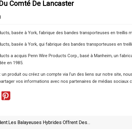
 Du Comté De Lancaster
3
cts, basée à York, fabrique des bandes transporteuses en treillis mé
cts, basée à York, qui fabrique des bandes transporteuses en treilli
cts a acquis Penn Wire Products Corp., basé à Manheim, un fabrica
dée en 1985.
 un produit ou créez un compte via l'un des liens sur notre site, no
rtager vos informations avec nos partenaires de médias sociaux co
ent:
Les Balayeuses Hybrides Offrent Des
Performances Plus Écologiques Et Plus Propres