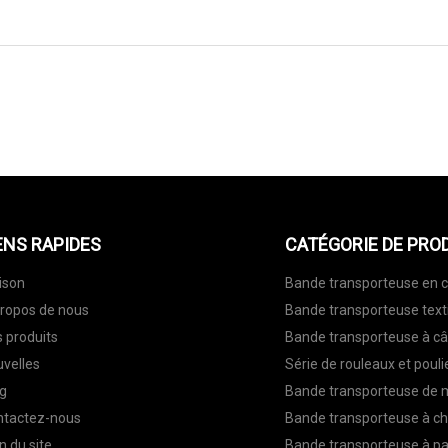
ENVOYEZ-NOUS
ENS RAPIDES
CATÉGORIE DE PRO
ison
Bande transporteuse en 
ropos de nous
Bande transporteuse text
 produits
Bande transporteuse à câ
velles
Série de rouleaux et pouli
g
Bande transporteuse de 
ntactez-nous
Bande transporteuse à c
n du site
Bande transporteuse à par