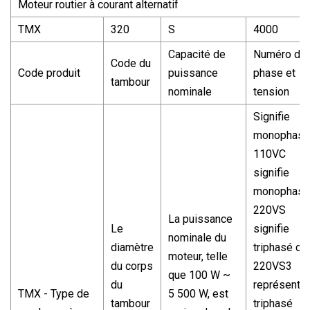
Moteur routier à courant alternatif
TMX
320
S
4000
Capacité de
Numéro de
Code du
Code produit
puissance
phase et
tambour
nominale
tension
Signifie
monophasé
110VC
signifie
monophasé
220VS
La puissance
Le
signifie
nominale du
diamètre
triphasé ca
moteur, telle
du corps
220VS3
que 100 W ~
du
représente
TMX - Type de
5 500 W, est
tambour
triphasé