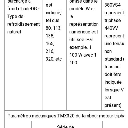
surcharge à
omise dans le
est
380VS4
froid d'huileDG -
modèle W et
indiqué,
représente
Type de
la
tel que
triphasé
refroidissement
représentation
80, 113,
440VV
naturel
numérique est
138,
représente
utilisée. Par
165,
une tension
exemple, 1
216,
non
100 W avec 1
320, etc.
standard (la
100
tension
doit être
indiquée
lorsque V
est
présent)
Paramètres mécaniques TMX320 du tambour moteur tripha
Série de