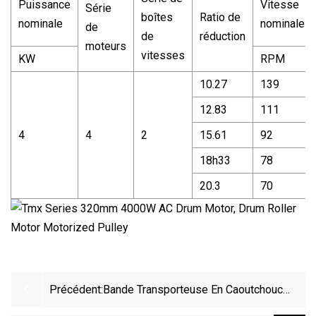
Puissance
Vitesse
Série
boîtes
Ratio de
nominale
nominale
de
de
réduction
moteurs
vitesses
KW
RPM
10.27
139
12.83
111
4
4
2
15.61
92
18h33
78
20.3
70
Précédent:
Bande Transporteuse En Caoutchouc
Sans Fin Circulaire De Bande