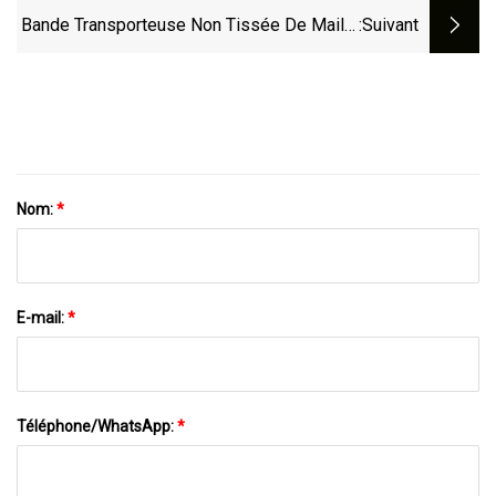
Transporteuse De Pli De Textile
Bande Transporteuse Non Tissée De Maille
:suivant
Résistant À L'abrasion À Froid De
Des Dessiccateurs PTFE De Textile
Huanball
Nom:
*
E-mail:
*
Téléphone/WhatsApp:
*