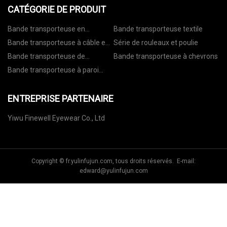
CATÉGORIE DE PRODUIT
Bande transporteuse en
Bande transporteuse textile
caoutchouc
Bande transporteuse à câble en
Série de rouleaux et poulie
acier
Bande transporteuse de
Bande transporteuse à chevrons
manutention
Bande transporteuse à paroi
latérale ondulée
ENTREPRISE PARTENAIRE
Yiwu Finewell Eyewear Co., Ltd
Copyright © fr.yulinfujun.com, tous droits réservés. E-mail:
edward@yulinfujun.com