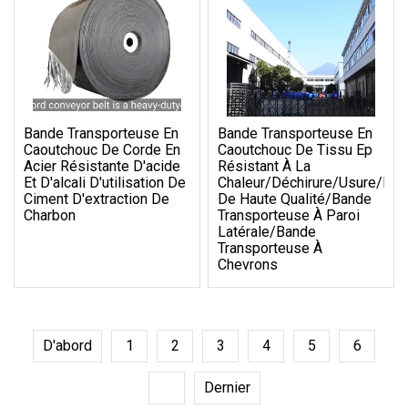
Bande Transporteuse En
Bande Transporteuse En
Caoutchouc De Corde En
Caoutchouc De Tissu Ep
Acier Résistante D'acide
Résistant À La
Et D'alcali D'utilisation De
Chaleur/déchirure/usure/feu
Ciment D'extraction De
De Haute Qualité/bande
Charbon
Transporteuse À Paroi
Latérale/bande
Transporteuse À
Chevrons
D'abord
1
2
3
4
5
6
7
Dernier